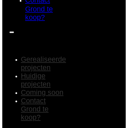
Contact
Grond te
koop?
Gerealiseerde
projecten
Huidige
projecten
Coming soon
Contact
Grond te
koop?